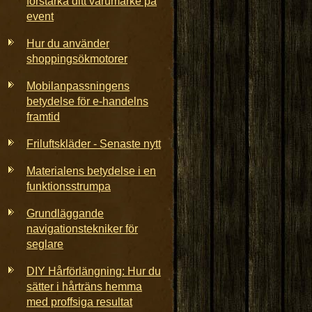
förstärka ditt varumärke på
event
Hur du använder
shoppingsökmotorer
Mobilanpassningens
betydelse för e-handelns
framtid
Friluftskläder - Senaste nytt
Materialens betydelse i en
funktionsstrumpa
Grundläggande
navigationstekniker för
seglare
DIY Hårförlängning: Hur du
sätter i hårträns hemma
med proffsiga resultat