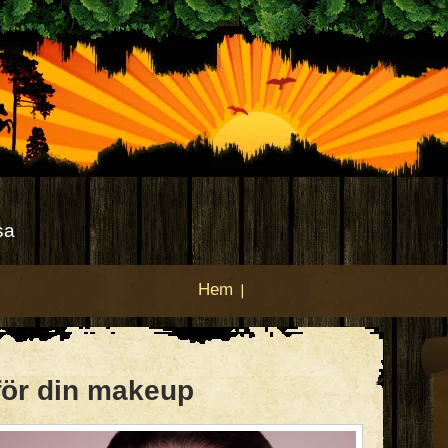
sa
Hem
 för din makeup