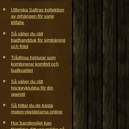
Utforska Safiras kollektion
av örhängen för varje
tillfälle
Så väljer du rätt
badhandduk för simträning
och fritid
Trådlösa hörlurar som
kombinerar komfort och
ljudkvalitet
Så väljer du rätt
hockeyklubba för din
spelstil
Så hittar du de bästa
motorcykeldelarna online
Hur banderoller kan