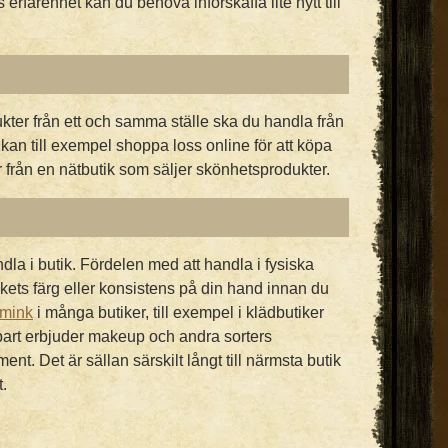
s erfarenhet kan du behöva införskaffa lite nytt till
ukter från ett och samma ställe ska du handla från
 kan till exempel shoppa loss online för att köpa
 från en nätbutik som säljer skönhetsprodukter.
dla i butik. Fördelen med att handla i fysiska
nkets färg eller konsistens på din hand innan du
mink
i många butiker, till exempel i klädbutiker
art erbjuder makeup och andra sorters
nt. Det är sällan särskilt långt till närmsta butik
.