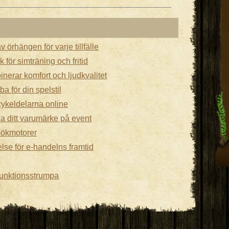
v örhängen för varje tillfälle
 för simträning och fritid
nerar komfort och ljudkvalitet
a för din spelstil
cykeldelarna online
ka ditt varumärke på event
sökmotorer
se för e-handelns framtid
funktionsstrumpa