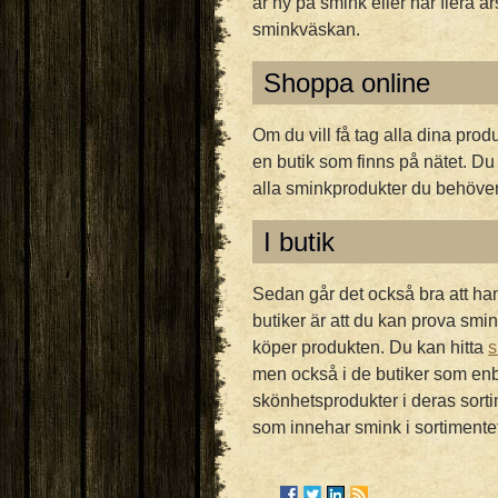
är ny på smink eller har flera år
sminkväskan.
Shoppa online
Om du vill få tag alla dina prod
en butik som finns på nätet. Du
alla sminkprodukter du behöver
I butik
Sedan går det också bra att han
butiker är att du kan prova smi
köper produkten. Du kan hitta
s
men också i de butiker som enb
skönhetsprodukter i deras sortime
som innehar smink i sortimentet