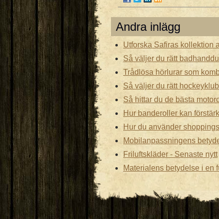
Andra inlägg
Utforska Safiras kollektion a
Så väljer du rätt badhandduk
Trådlösa hörlurar som kombi
Så väljer du rätt hockeyklubb
Så hittar du de bästa motor
Hur banderoller kan förstär
Hur du använder shopping
Mobilanpassningens betydel
Friluftskläder - Senaste nytt
Materialens betydelse i en 