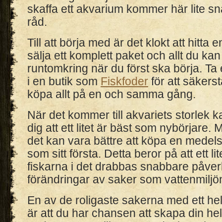
skaffa ett akvarium kommer här lite s
råd.
Till att börja med är det klokt att hitta
sälja ett komplett paket och allt du ka
runtomkring när du först ska börja. Ta 
i en butik som
Fiskfoder
för att säkerst
köpa allt på en och samma gång.
När det kommer till akvariets storlek 
dig att ett litet är bäst som nybörjare. 
det kan vara bättre att köpa en medel
som sitt första. Detta beror på att ett l
fiskarna i det drabbas snabbare påve
förändringar av saker som vattenmiljö
En av de roligaste sakerna med ett hel
är att du har chansen att skapa din he