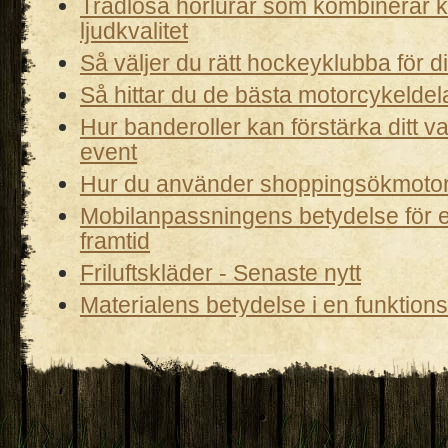
Trådlösa hörlurar som kombinerar 
ljudkvalitet
Så väljer du rätt hockeyklubba för di
Så hittar du de bästa motorcykeldel
Hur banderoller kan förstärka ditt 
event
Hur du använder shoppingsökmoto
Mobilanpassningens betydelse för 
framtid
Friluftskläder - Senaste nytt
Materialens betydelse i en funktion