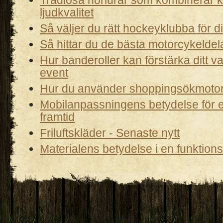
Trådlösa hörlurar som kombinerar 
ljudkvalitet
Så väljer du rätt hockeyklubba för di
Så hittar du de bästa motorcykeldel
Hur banderoller kan förstärka ditt 
event
Hur du använder shoppingsökmoto
Mobilanpassningens betydelse för 
framtid
Friluftskläder - Senaste nytt
Materialens betydelse i en funktion