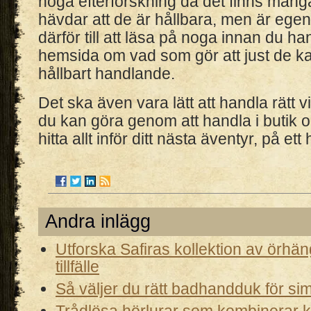
noga efterforskning då det finns mång
hävdar att de är hållbara, men är egent
därför till att läsa på noga innan du ha
hemsida om vad som gör att just de ka
hållbart handlande.
Det ska även vara lätt att handla rätt 
du kan göra genom att handla i butik o
hitta allt inför ditt nästa äventyr, på ett 
Andra inlägg
Utforska Safiras kollektion av örhän
tillfälle
Så väljer du rätt badhandduk för simt