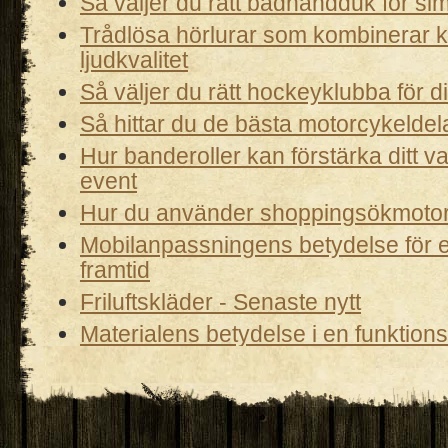
Så väljer du rätt badhandduk för simt
Trådlösa hörlurar som kombinerar 
ljudkvalitet
Så väljer du rätt hockeyklubba för di
Så hittar du de bästa motorcykeldel
Hur banderoller kan förstärka ditt 
event
Hur du använder shoppingsökmoto
Mobilanpassningens betydelse för 
framtid
Friluftskläder - Senaste nytt
Materialens betydelse i en funktion