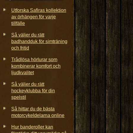
Utforska Safiras kollektion
av örhängen för varje
tillfälle
Så väljer du rätt
badhandduk för simträning
och fritid
Trådlösa hörlurar som
kombinerar komfort och
ljudkvalitet
Så väljer du rätt
hockeyklubba för din
spelstil
Så hittar du de bästa
motorcykeldelarna online
Hur banderoller kan