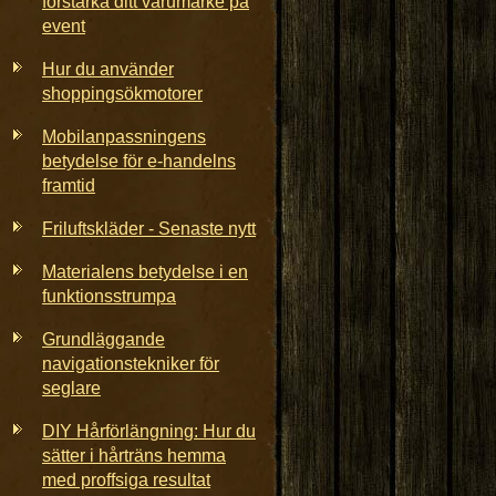
förstärka ditt varumärke på
event
Hur du använder
shoppingsökmotorer
Mobilanpassningens
betydelse för e-handelns
framtid
Friluftskläder - Senaste nytt
Materialens betydelse i en
funktionsstrumpa
Grundläggande
navigationstekniker för
seglare
DIY Hårförlängning: Hur du
sätter i hårträns hemma
med proffsiga resultat