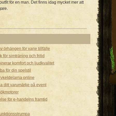
utfit för en man. Det finns idag mycket mer att
gare.
v örhängen för varje tillfälle
 för simträning och fritid
nerar komfort och ljudkvalitet
a för din spelstil
cykeldelarna online
ka ditt varumärke på event
sökmotorer
se för e-handelns framtid
funktionsstrumpa