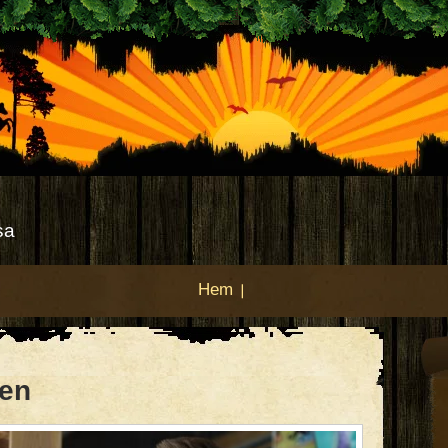
sa
Hem
nen