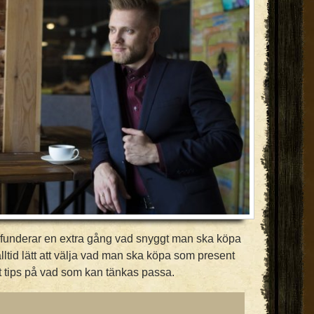
man funderar en extra gång vad snyggt man ska köpa
e alltid lätt att välja vad man ska köpa som present
t tips på vad som kan tänkas passa.