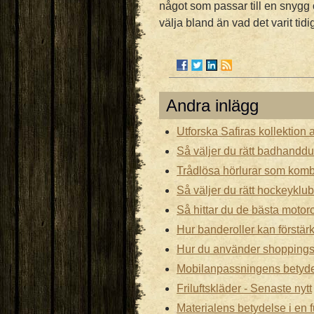
något som passar till en snygg o
välja bland än vad det varit tidi
Andra inlägg
Utforska Safiras kollektion a
Så väljer du rätt badhandduk
Trådlösa hörlurar som kombi
Så väljer du rätt hockeyklubb
Så hittar du de bästa motor
Hur banderoller kan förstär
Hur du använder shopping
Mobilanpassningens betydel
Friluftskläder - Senaste nytt
Materialens betydelse i en 