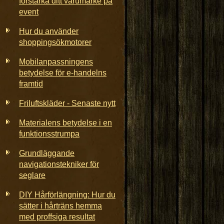
förstärka ditt varumärke på
event
Hur du använder
shoppingsökmotorer
Mobilanpassningens
betydelse för e-handelns
framtid
Friluftskläder - Senaste nytt
Materialens betydelse i en
funktionsstrumpa
Grundläggande
navigationstekniker för
seglare
DIY Hårförlängning: Hur du
sätter i hårträns hemma
med proffsiga resultat