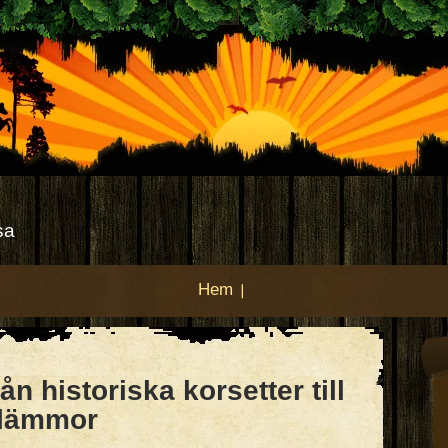
sa
Hem
ån historiska korsetter till
klämmor