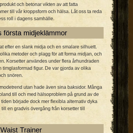
odukt och betonar vikten av att fatta
er till vår kroppsform och hälsa. Låt oss ta reda
ss roll i dagens samhälle.
ns första midjeklämmor
at efter en slank midja och en smalare silhuett.
 olika metoder och plagg för att forma midjan, och
en. Korsetter användes under flera århundraden
n timglasformad figur. De var gjorda av olika
och snören.
n modetrend utan hade även sina baksidor. Många
bland till och med hälsoproblem på grund av de
tiden började dock mer flexibla alternativ dyka
ill en gradvis övergång från korsetter till
Waist Trainer