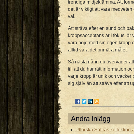
trendiga midjeklämma. Att form
det är viktigt att vara medveten 
val.
Att sträva efter en sund och bal
kroppsacceptans är i fokus, är v
vara nöjd med sin egen kropp o
alltid vara det primära målet.
Så nästa gång du överväger att 
till att du har rätt information
varje kropp är unik och vacker på
sig själv än att sträva efter att 
Andra inlägg
Utforska Safiras kollektion a