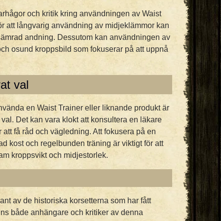
arhågor och kritik kring användningen av Waist
 för att långvarig användning av midjeklämmor kan
örsämrad andning. Dessutom kan användningen av
och osund kroppsbild som fokuserar på att uppnå
at val
använda en Waist Trainer eller liknande produkt är
at val. Det kan vara klokt att konsultera en läkare
ör att få råd och vägledning. Att fokusera på en
 kost och regelbunden träning är viktigt för att
m kroppsvikt och midjestorlek.
ant av de historiska korsetterna som har fått
ns både anhängare och kritiker av denna