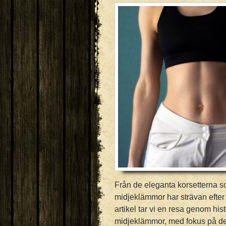
Från de eleganta korsetterna 
midjeklämmor har strävan efter 
artikel tar vi en resa genom his
midjeklämmor, med fokus på den