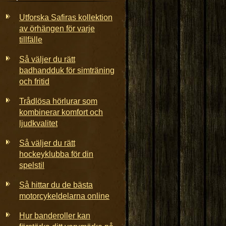
Utforska Safiras kollektion
av örhängen för varje
tillfälle
Så väljer du rätt
badhandduk för simträning
och fritid
Trådlösa hörlurar som
kombinerar komfort och
ljudkvalitet
Så väljer du rätt
hockeyklubba för din
spelstil
Så hittar du de bästa
motorcykeldelarna online
Hur banderoller kan