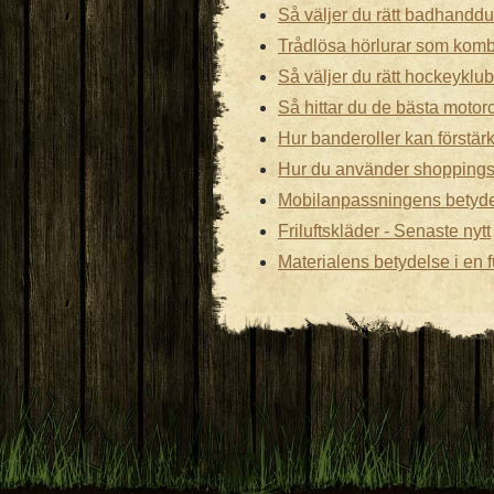
Så väljer du rätt badhandduk
Trådlösa hörlurar som kombi
Så väljer du rätt hockeyklubb
Så hittar du de bästa motor
Hur banderoller kan förstär
Hur du använder shopping
Mobilanpassningens betydel
Friluftskläder - Senaste nytt
Materialens betydelse i en 