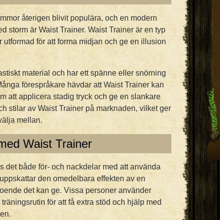
mmor återigen blivit populära, och en modern
d storm är Waist Trainer. Waist Trainer är en typ
 utformad för att forma midjan och ge en illusion
lastiskt material och har ett spänne eller snörning
Många förespråkare hävdar att Waist Trainer kan
om att applicera stadig tryck och ge en slankare
och stilar av Waist Trainer på marknaden, vilket ger
välja mellan.
med Waist Trainer
s det både för- och nackdelar med att använda
 uppskattar den omedelbara effekten av en
troende det kan ge. Vissa personer använder
träningsrutin för att få extra stöd och hjälp med
en.