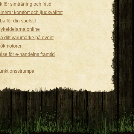
 för simträning och fritid
nerar komfort och ljudkvalitet
a för din spelstil
cykeldelarna online
ka ditt varumärke på event
sökmotorer
se för e-handelns framtid
funktionsstrumpa