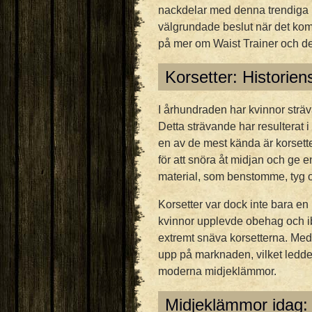
nackdelar med denna trendiga pr
välgrundade beslut när det komm
på mer om Waist Trainer och de
Korsetter: Historie
I århundraden har kvinnor sträv
Detta strävande har resulterat i
en av de mest kända är korsett
för att snöra åt midjan och ge e
material, som benstomme, tyg 
Korsetter var dock inte bara e
kvinnor upplevde obehag och i
extremt snäva korsetterna. Med 
upp på marknaden, vilket ledde t
moderna midjeklämmor.
Midjeklämmor idag: 